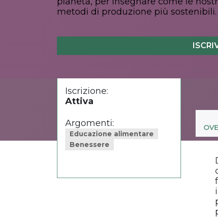
pianeta, per insegnare come le nost
metodi di produzione più sostenibili.
ISCRI
Iscrizione:
Attiva
Argomenti:
OVE
Educazione alimentare
Benessere