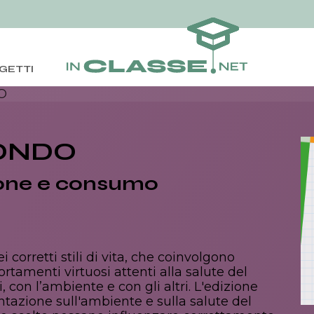
GETTI
O
MONDO
ione e consumo
corretti stili di vita, che coinvolgono
rtamenti virtuosi attenti alla salute del
, con l’ambiente e con gli altri. L'edizione
ntazione sull'ambiente e sulla salute del