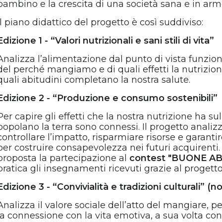
bambino e la crescita di una società sana e in arm
Il piano didattico del progetto è così suddiviso:
Edizione
1 - “Valori nutrizionali e sani stili di vita”
Analizza l’alimentazione dal punto di vista funzion
del perché mangiamo e di quali effetti la nutrizion
quali abitudini completano la nostra salute.
Edizione
2 - “Produzione e consumo sostenibili”
Per capire gli effetti che la nostra nutrizione ha sul
popolano la terra sono connessi. Il progetto anali
controllare l’impatto, risparmiare risorse e garantir
per costruire consapevolezza nei futuri acquirenti.
proposta la partecipazione al
contest "BUONE AB
pratica gli insegnamenti ricevuti grazie al progetto
Edizione
3 - “Convivialità e tradizioni culturali” (
Analizza il valore sociale dell’atto del mangiare, per
la connessione con la vita emotiva, a sua volta conn