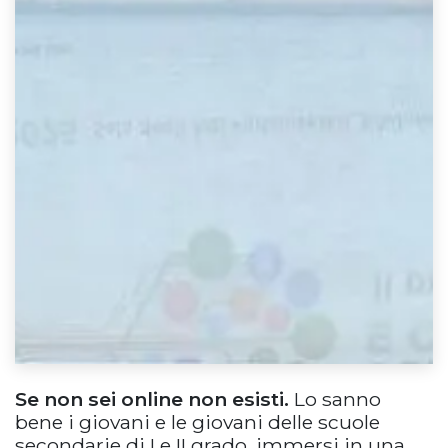
Se non sei online non esisti.
Lo sanno
bene i giovani e le giovani delle scuole
secondarie di I e II grado, immersi in una