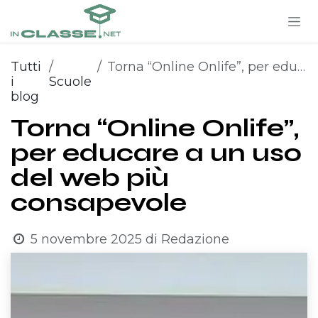
PASSA AL CONTENUTO
Tutti
Torna “Online Onlife”, per educare a un uso del web più consapevole
i
Scuole
blog
Torna “Online Onlife”,
per educare a un uso
del web più
consapevole
5 novembre 2025
di
Redazione