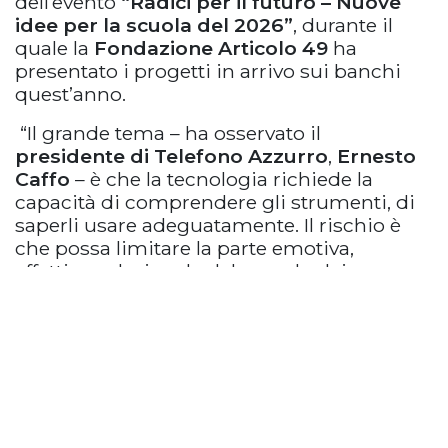
dell’evento
“Radici per il futuro – Nuove
idee per la scuola del 2026”
, durante il
quale la
Fondazione Articolo 49
ha
presentato i progetti in arrivo sui banchi
quest’anno.
“Il grande tema – ha osservato il
presidente di Telefono Azzurro
,
Ernesto
Caffo
– è che la tecnologia richiede la
capacità di comprendere gli strumenti, di
saperli usare adeguatamente. Il rischio è
che possa limitare la parte emotiva,
affettiva, relazionale del mondo dei
bambini e degli adolescenti. Per questo è
importante – ha aggiunto – formare i
ragazzi allo sviluppo di rapporti empatici
tra di loro, mentre gli adulti devono
imparare ad accompagnare i più giovani
nella conoscenza del mondo digitale, una
conoscenza critica”.